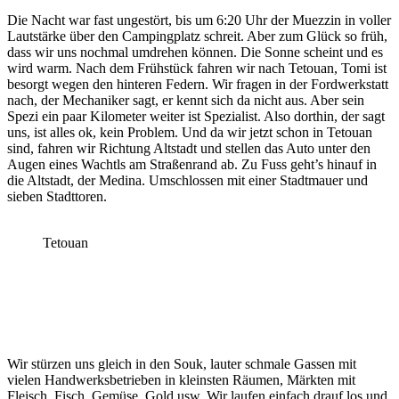
Die Nacht war fast ungestört, bis um 6:20 Uhr der Muezzin in voller
Lautstärke über den Campingplatz schreit. Aber zum Glück so früh,
dass wir uns nochmal umdrehen können. Die Sonne scheint und es
wird warm. Nach dem Frühstück fahren wir nach Tetouan, Tomi ist
besorgt wegen den hinteren Federn. Wir fragen in der Fordwerkstatt
nach, der Mechaniker sagt, er kennt sich da nicht aus. Aber sein
Spezi ein paar Kilometer weiter ist Spezialist. Also dorthin, der sagt
uns, ist alles ok, kein Problem. Und da wir jetzt schon in Tetouan
sind, fahren wir Richtung Altstadt und stellen das Auto unter den
Augen eines Wachtls am Straßenrand ab. Zu Fuss geht’s hinauf in
die Altstadt, der Medina. Umschlossen mit einer Stadtmauer und
sieben Stadttoren.
Tetouan
Wir stürzen uns gleich in den Souk, lauter schmale Gassen mit
vielen Handwerksbetrieben in kleinsten Räumen, Märkten mit
Fleisch, Fisch, Gemüse, Gold usw. Wir laufen einfach drauf los und