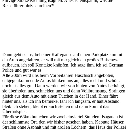
kurvige Straße Richtung Isaguen. Alles ist entspannt, was die
Reiseführer bloß schreiben?!
Dann geht es los, bei einer Kaffepause auf einen Parkplatz kommt
ein Auto angefahren, er will mit mir gleich ein großes Buiseness
aufbauen, ich soll Kontakte knüpfen. Ich sage ihm, ich sei German
Police und gut war es.
Alle 200m wird uns beim Vorbeifahren Haschisch angeboten,
entgegenkommende Autos blinken uns an, alles recht und schön,
noch ist alles gut. Dann werden wir von hinten von Autos bedrängt,
sie überholen uns, schneiden uns und dann Vollbremsung. Springen
gleich aus dem Auto mit einen Tütchen in der Hand. Einer fährt
hinter uns, als ich ihn bemerke, fahr ich langsam, er hält Abstand,
bleib ich stehen, bleibt er auch stehen und dann kommt das
Überholspiel.
Für diese 68km brauchen wir zwei einviertel Stunden. Isagauen ist
der schlimmste Ort, den wir bisher gesehen haben. Kaputte Häuser,
Straßen ohne Asphalt und mit großen Löchern, das Haus der Polizei