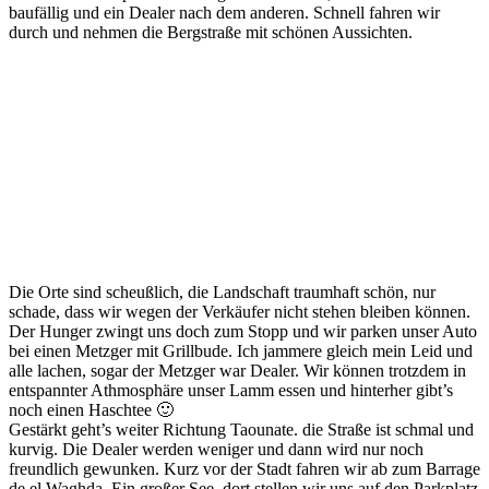
baufällig und ein Dealer nach dem anderen. Schnell fahren wir
durch und nehmen die Bergstraße mit schönen Aussichten.
Die Orte sind scheußlich, die Landschaft traumhaft schön, nur
schade, dass wir wegen der Verkäufer nicht stehen bleiben können.
Der Hunger zwingt uns doch zum Stopp und wir parken unser Auto
bei einen Metzger mit Grillbude. Ich jammere gleich mein Leid und
alle lachen, sogar der Metzger war Dealer. Wir können trotzdem in
entspannter Athmosphäre unser Lamm essen und hinterher gibt’s
noch einen Haschtee 🙂
Gestärkt geht’s weiter Richtung Taounate. die Straße ist schmal und
kurvig. Die Dealer werden weniger und dann wird nur noch
freundlich gewunken. Kurz vor der Stadt fahren wir ab zum Barrage
de el Waghda. Ein großer See, dort stellen wir uns auf den Parkplatz